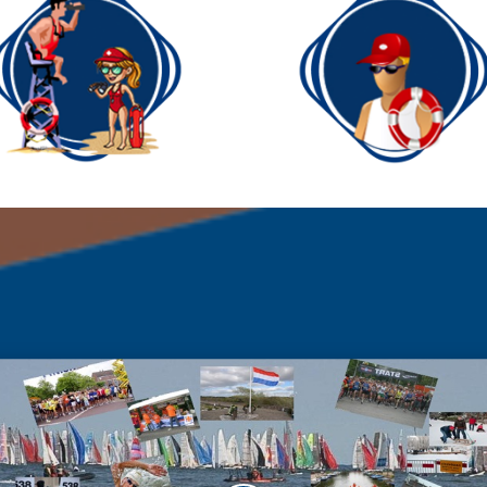
Strandwacht
Lifeg
randwacht
Lifeguard