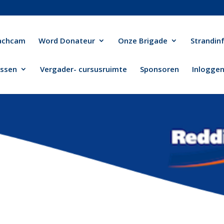
achcam
Word Donateur
Onze Brigade
Strandin
ussen
Vergader- cursusruimte
Sponsoren
Inlogge