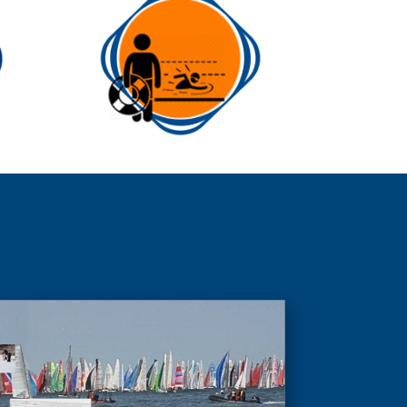
uard
Zwemmend redden
Zwemmend redden