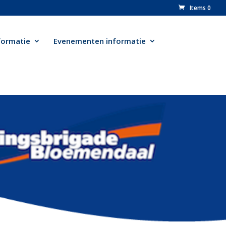
Items 0
formatie
Evenementen informatie
n
klik
hier