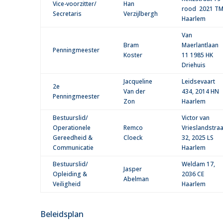
Vice-voorzitter/
Han
rood 2021 T
Secretaris
Verzijlbergh
Haarlem
Van
Bram
Maerlantlaan
Penningmeester
Koster
11 1985 HK
Driehuis
Jacqueline
Leidsevaart
2e
Van der
434, 2014 HN
Penningmeester
Zon
Haarlem
Bestuurslid/
Victor van
Operationele
Remco
Vrieslandstraa
Gereedheid &
Cloeck
32, 2025 LS
Communicatie
Haarlem
Bestuurslid/
Weldam 17,
Jasper
Opleiding &
2036 CE
Abelman
Veiligheid
Haarlem
Beleidsplan