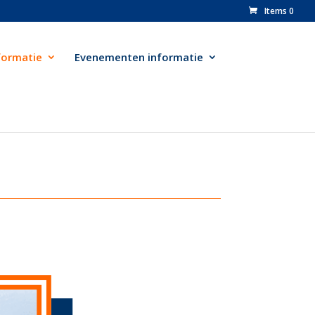
Items 0
formatie
Evenementen informatie
n