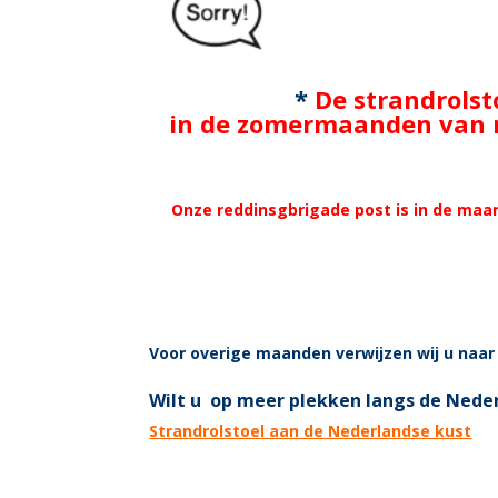
o
k
*
De strandrolst
li
in de zomermaanden van m
k
e
Onze reddinsgbrigade post is in de maan
ic
o
Voor overige maanden verwijzen wij u naa
n
Wilt u op meer plekken langs de Neder
Strandrolstoel aan de Nederlandse kust