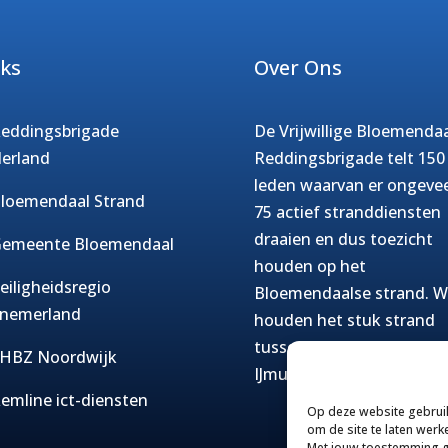
nks
Over Ons
eddingsbrigade
De Vrijwillige Bloemenda
erland
Reddingsbrigade telt 150
leden waarvan er ongeve
loemendaal Strand
75 actief stranddiensten
draaien en dus toezicht
emeente Bloemendaal
houden op het
eiligheidsregio
Bloemendaalse strand. W
nemerland
houden het stuk strand
tussen Zandvoort en
HBZ Noordwijk
IJmuiden in de gaten.
emline ict-diensten
Op deze website gebrui
om de site te laten werk
Met jouw toestemming 