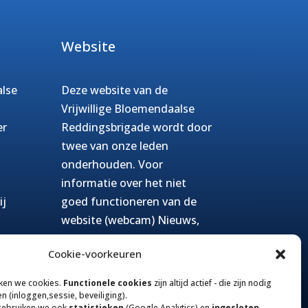
Website
alse
Deze website van de
Vrijwillige Bloemendaalse
er
Reddingsbrigade wordt door
twee van onze leden
onderhouden. Voor
informatie over het niet
ij
goed functioneren van de
website (webcam) Nieuws,
foto’s, verbeterpunten en
Cookie-voorkeuren
andere informatie melden.
Website beheer
ken we cookies.
Functionele cookies
zijn altijd actief - die zijn nodig
en (inloggen,sessie, beveiliging).
gebruiken we ook
statistieken
(Google Analytics) en
ingesloten