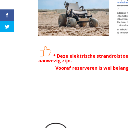
* Deze elektrische strandrolsto
fa
aanwezig zijn.
Vooraf reserveren is wel belangrij
c
e
b
o