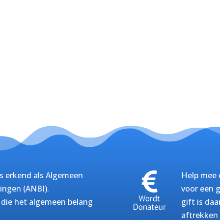
s erkend als Algemeen
Help mee e
ingen (ANBI).
voor een g
g die het algemeen belang
gift is da
aftrekken