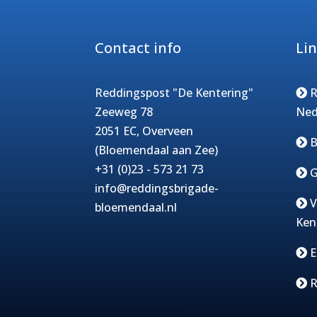
Contact info
Li
Reddingspost "De Kentering"
R
Zeeweg 78
Ned
2051 EC, Overveen
B
(Bloemendaal aan Zee)
+31 (0)23 - 573 21 73
G
info@reddingsbrigade-
V
bloemendaal.nl
Ken
E
R