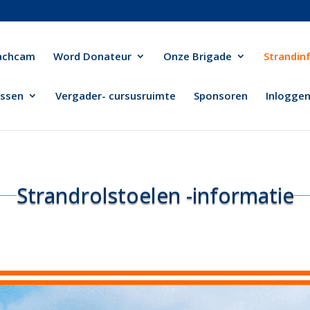
achcam
Word Donateur
Onze Brigade
Strandin
ussen
Vergader- cursusruimte
Sponsoren
Inlogge
Strandrolstoelen -informatie