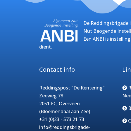
De Reddingsbrigade i
Nut Beogende Instell
Een ANBI is instellin
dient.
Contact info
Li
Reddingspost "De Kentering"
R
Zeeweg 78
Ned
2051 EC, Overveen
B
(Bloemendaal aan Zee)
+31 (0)23 - 573 21 73
G
info@reddingsbrigade-