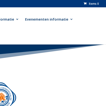
Items 0
formatie
Evenementen informatie
n