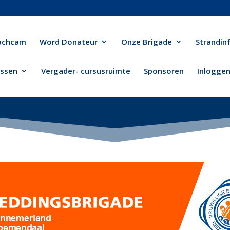
achcam
Word Donateur
Onze Brigade
Strandin
ussen
Vergader- cursusruimte
Sponsoren
Inlogge