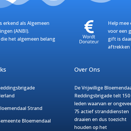
s erkend als Algemeen
Help mee e
ingen (ANBI).
voor een g
g die het algemeen belang
gift is da
aftrekken
nks
Over Ons
eddingsbrigade
De Vrijwillige Bloemenda
erland
Reddingsbrigade telt 150
leden waarvan er ongeve
loemendaal Strand
75 actief stranddiensten
draaien en dus toezicht
emeente Bloemendaal
houden op het