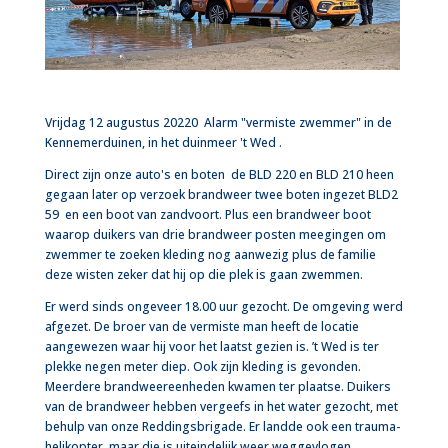
Vrijdag 12 augustus 20220 Alarm "vermiste zwemmer" in de
Kennemerduinen, in het duinmeer 't Wed .
Direct zijn onze auto's en boten de BLD 220 en BLD 210 heen
gegaan later op verzoek brandweer twee boten ingezet BLD2
59 en een boot van zandvoort. Plus een brandweer boot
waarop duikers van drie brandweer posten meegingen om
zwemmer te zoeken kleding nog aanwezig plus de familie
deze wisten zeker dat hij op die plek is gaan zwemmen.
Er werd sinds ongeveer 18.00 uur gezocht. De omgeving werd
afgezet. De broer van de vermiste man heeft de locatie
aangewezen waar hij voor het laatst gezien is. ’t Wed is ter
plekke negen meter diep. Ook zijn kleding is gevonden.
Meerdere brandweereenheden kwamen ter plaatse. Duikers
van de brandweer hebben vergeefs in het water gezocht, met
behulp van onze Reddingsbrigade. Er landde ook een trauma-
helikopter, maar die is uiteindelijk weer weggevlogen.