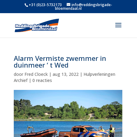
+31 (0)23-5732173
info@reddingsbrigade-
bloemendaal.nl
Alarm Vermiste zwemmer in
duinmeer ‘ t Wed
door
Fred Cloeck
|
aug 13, 2022
|
Hulpverleningen
Archief
|
0 reacties