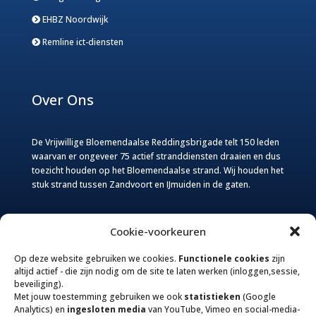
EHBZ Noordwijk
Remline ict-diensten
Over Ons
De Vrijwillige Bloemendaalse Reddingsbrigade telt 150 leden
waarvan er ongeveer 75 actief stranddiensten draaien en dus
toezicht houden op het Bloemendaalse strand. Wij houden het
stuk strand tussen Zandvoort en IJmuiden in de gaten.
Website
Cookie-voorkeuren
Op deze website gebruiken we cookies.
Functionele cookies
zijn
Deze website van de Vrijwillige Bloemendaalse
altijd actief - die zijn nodig om de site te laten werken (inloggen,sessie,
Reddingsbrigade wordt door twee van onze leden
beveiliging).
onderhouden. Voor informatie over het niet goed functioneren
Met jouw toestemming gebruiken we ook
statistieken
(Google
van de website (webcam) Nieuws, foto’s, verbeterpunten en
Analytics) en
ingesloten media
van YouTube, Vimeo en social-media-