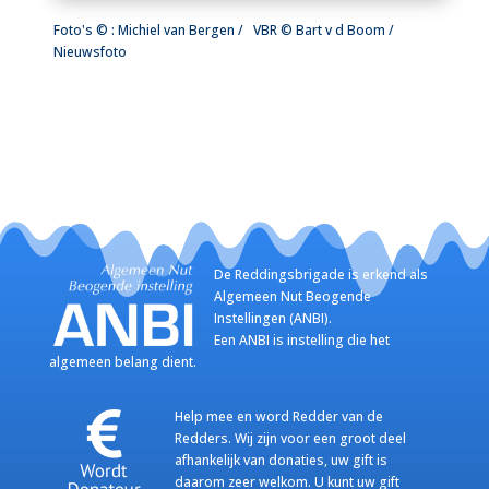
Foto's © : Michiel van Bergen / VBR © Bart v d Boom /
Nieuwsfoto
De Reddingsbrigade is erkend als
Algemeen Nut Beogende
Instellingen (ANBI).
Een ANBI is instelling die het
algemeen belang dient.
Help mee en word Redder van de
Redders. Wij zijn voor een groot deel
afhankelijk van donaties, uw gift is
daarom zeer welkom. U kunt uw gift