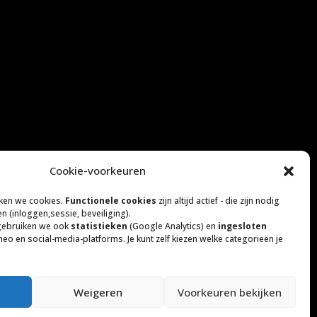
Cookie-voorkeuren
iensten draaien en dus toezicht houden
ken we cookies.
Functionele cookies
zijn altijd actief - die zijn nodig
.
en (inloggen,sessie, beveiliging).
gebruiken we ook
statistieken
(Google Analytics) en
ingesloten
eo en social-media-platforms. Je kunt zelf kiezen welke categorieën je
derhouden. Voor informatie over het niet
elden.
Weigeren
Voorkeuren bekijken