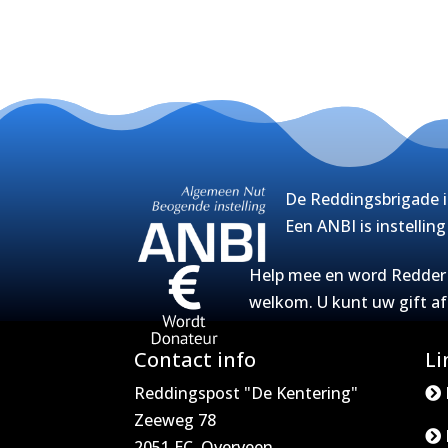
De Reddingsbrigade i
Een ANBI is instellin
Help mee en word Redder v
welkom. U kunt uw gift a
Contact info
Li
Reddingspost "De Kentering"
Zeeweg 78
2051 EC, Overveen