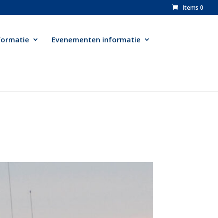
Items 0
formatie
Evenementen informatie
n