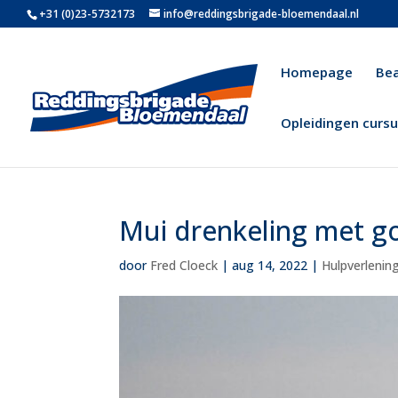
+31 (0)23-5732173
info@reddingsbrigade-bloemendaal.nl
Homepage
Be
Opleidingen curs
Mui drenkeling met g
door
Fred Cloeck
|
aug 14, 2022
|
Hulpverlenin