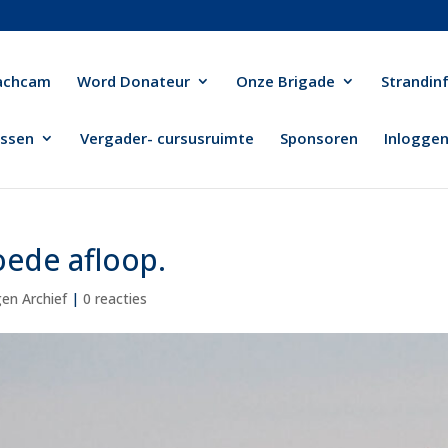
achcam
Word Donateur
Onze Brigade
Strandin
ussen
Vergader- cursusruimte
Sponsoren
Inlogge
oede afloop.
gen Archief
|
0 reacties