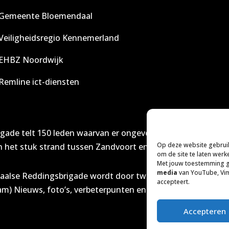
Gemeente Bloemendaal
Veiligheidsregio Kennemerland
EHBZ Noordwijk
Remline ict-diensten
igade telt 150 leden waarvan er ongeveer 75 actief strandd
Op deze website gebrui
 het stuk strand tussen Zandvoort en IJmuiden in de gaten
om de site te laten werk
Met jouw toestemming 
media
van YouTube, Vim
daalse Reddingsbrigade wordt door twee van onze leden on
accepteert.
m) Nieuws, foto’s, verbeterpunten en andere informatie m
Accepteren