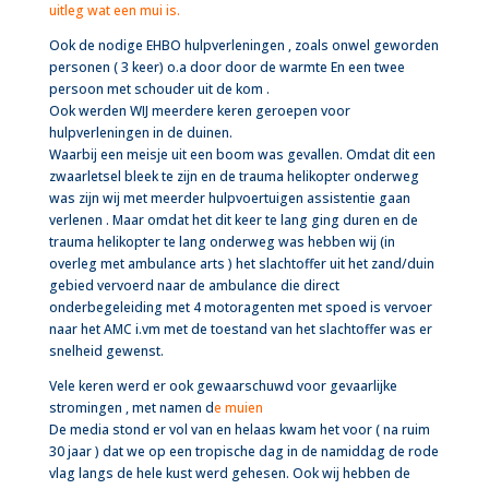
uitleg wat een mui is.
Ook de nodige EHBO hulpverleningen , zoals onwel geworden
personen ( 3 keer) o.a door door de warmte En een twee
persoon met schouder uit de kom .
Ook werden WIJ meerdere keren geroepen voor
hulpverleningen in de duinen.
Waarbij een meisje uit een boom was gevallen. Omdat dit een
zwaarletsel bleek te zijn en de trauma helikopter onderweg
was zijn wij met meerder hulpvoertuigen assistentie gaan
verlenen . Maar omdat het dit keer te lang ging duren en de
trauma helikopter te lang onderweg was hebben wij (in
overleg met ambulance arts ) het slachtoffer uit het zand/duin
gebied vervoerd naar de ambulance die direct
onderbegeleiding met 4 motoragenten met spoed is vervoer
naar het AMC i.vm met de toestand van het slachtoffer was er
snelheid gewenst.
Vele keren werd er ook gewaarschuwd voor gevaarlijke
stromingen , met namen d
e muien
De media stond er vol van en helaas kwam het voor ( na ruim
30 jaar ) dat we op een tropische dag in de namiddag de rode
vlag langs de hele kust werd gehesen. Ook wij hebben de