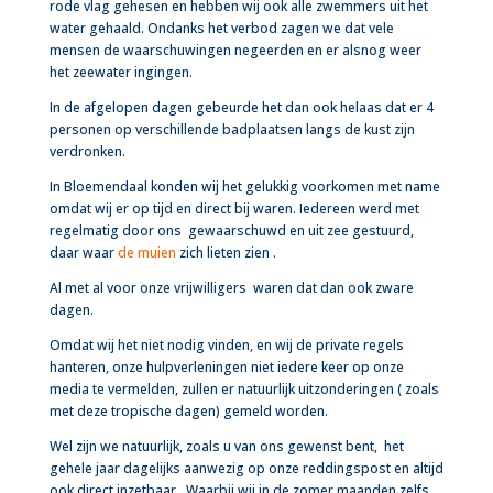
rode vlag gehesen en hebben wij ook alle zwemmers uit het
water gehaald. Ondanks het verbod zagen we dat vele
mensen de waarschuwingen negeerden en er alsnog weer
het zeewater ingingen.
In de afgelopen dagen gebeurde het dan ook helaas dat er 4
personen op verschillende badplaatsen langs de kust zijn
verdronken.
In Bloemendaal konden wij het gelukkig voorkomen met name
omdat wij er op tijd en direct bij waren. Iedereen werd met
regelmatig door ons gewaarschuwd en uit zee gestuurd,
daar waar
de muien
zich lieten zien .
Al met al voor onze vrijwilligers waren dat dan ook zware
dagen.
Omdat wij het niet nodig vinden, en wij de private regels
hanteren, onze hulpverleningen niet iedere keer op onze
media te vermelden, zullen er natuurlijk uitzonderingen ( zoals
met deze tropische dagen) gemeld worden.
Wel zijn we natuurlijk, zoals u van ons gewenst bent, het
gehele jaar dagelijks aanwezig op onze reddingspost en altijd
ook direct inzetbaar. Waarbij wij in de zomer maanden zelfs