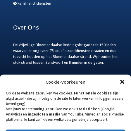
Remline ict-diensten
Over Ons
De Vrijwillige Bloemendaalse Reddingsbrigade telt 150 leden
waarvan er ongeveer 75 actief stranddiensten draaien en dus
toezicht houden op het Bloemendaalse strand. Wij houden het
stuk strand tussen Zandvoort en IJmuiden in de gaten.
Website
Cookie-voorkeuren
Op deze website gebruiken we cookies.
Functionele cookies
zijn
Deze website van de Vrijwillige Bloemendaalse
altijd actief - die zijn nodig om de site te laten werken (inloggen,sessie,
Reddingsbrigade wordt door twee van onze leden
beveiliging).
onderhouden. Voor informatie over het niet goed functioneren
Met jouw toestemming gebruiken we ook
statistieken
(Google
van de website (webcam) Nieuws, foto’s, verbeterpunten en
Analytics) en
ingesloten media
van YouTube, Vimeo en social-media-
andere informatie melden.
platforms. Je kunt zelf kiezen welke categorieën je accepteert.
Website beheer