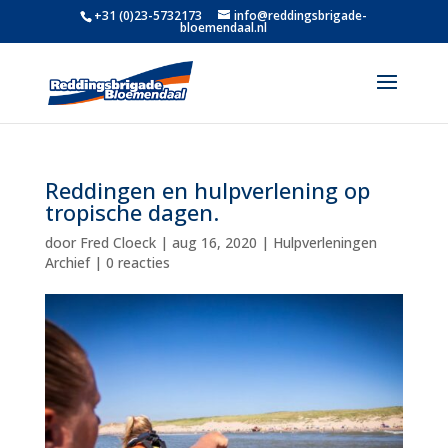
+31 (0)23-5732173
info@reddingsbrigade-
bloemendaal.nl
Reddingen en hulpverlening op
tropische dagen.
door
Fred Cloeck
|
aug 16, 2020
|
Hulpverleningen
Archief
|
0 reacties