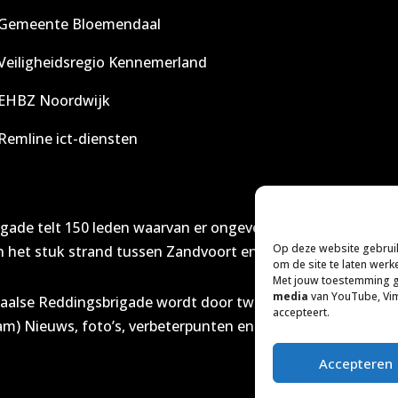
Gemeente Bloemendaal
Veiligheidsregio Kennemerland
EHBZ Noordwijk
Remline ict-diensten
igade telt 150 leden waarvan er ongeveer 75 actief strandd
Op deze website gebrui
 het stuk strand tussen Zandvoort en IJmuiden in de gaten
om de site te laten werk
Met jouw toestemming 
media
van YouTube, Vim
daalse Reddingsbrigade wordt door twee van onze leden on
accepteert.
m) Nieuws, foto’s, verbeterpunten en andere informatie m
Accepteren