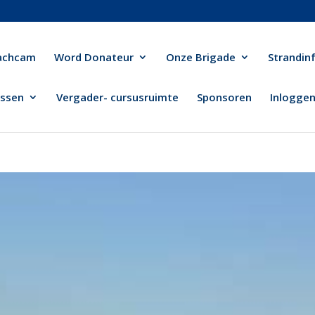
achcam
Word Donateur
Onze Brigade
Strandin
ussen
Vergader- cursusruimte
Sponsoren
Inlogge