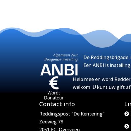
De Reddingsbrigade i
Een ANBI is instellin
Help mee en word Redder v
welkom. U kunt uw gift a
Contact info
Li
Reddingspost "De Kentering"
Zeeweg 78
2051 EC, Overveen