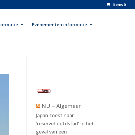
Items 0
formatie
Evenementen informatie
n
NU – Algemeen
Japan zoekt naar
'reservehoofdstad' in het
geval van een