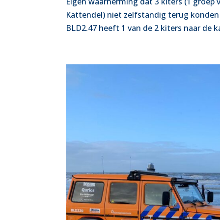
Eigen waarnerming dat 3 kiters (1 groep va
Kattendel) niet zelfstandig terug konde
BLD2.47 heeft 1 van de 2 kiters naar de ka